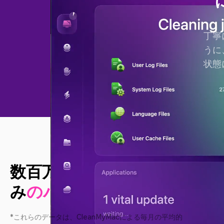
丁寧
うに
状態
数百万台ものMacで実証済
み
のパフォーマンス改善
*これらのデータは、CleanMyMacによる毎月の平均的