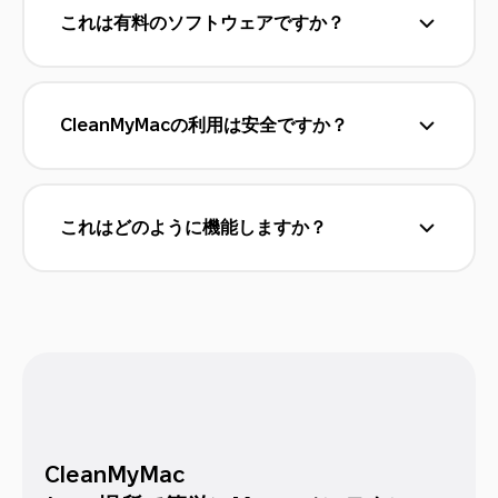
これは有料のソフトウェアですか？
はい、すべての機能のお試しができる無料版が
ありますので、
こちらからCleanMyMacの無
料トライアルをご利用ください
。 30日間の返
金保証も付いています。
CleanMyMacの利用は安全ですか？
CleanMyMacは、ウイルスのないアプリケーシ
ョンとしてApple公証を受けています。「安全
性データベース」「スマート選択」「除外リス
ト」などの機能によって、削除しても100%安
これはどのように機能しますか？
全なファイルのみを削除します。
まずはスマートケアのスキャンから始める事を
オススメします。これは、5つの主なアクショ
ンを実行して、溜まった不要データやウイルス
等の問題にワンクリックで対処することができ
ます。さらに個別の機能から、ご自身のニーズ
に応じて多様なMacの最適化タスクを実行する
ことができます。
CleanMyMac