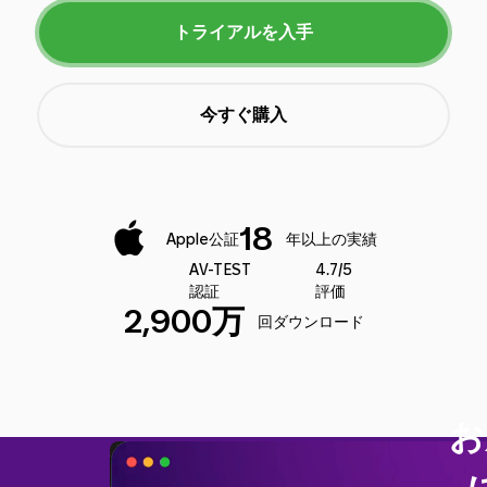
トライアルを入手
今すぐ購入
18
Apple公証
年以上の実績
AV-TEST
4.7/5
認証
評価
2,900万
回ダウンロード
お