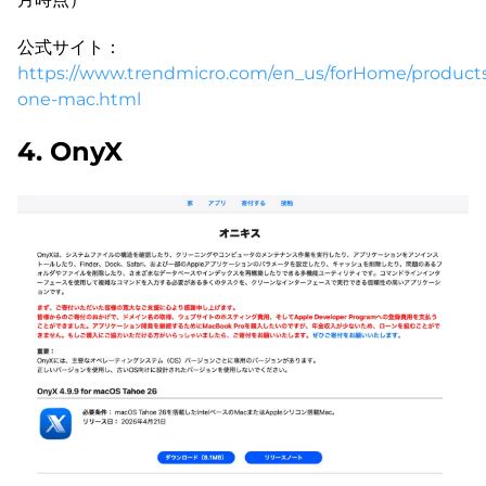
公式サイト：
https://www.trendmicro.com/en_us/forHome/products
one-mac.html
4. OnyX