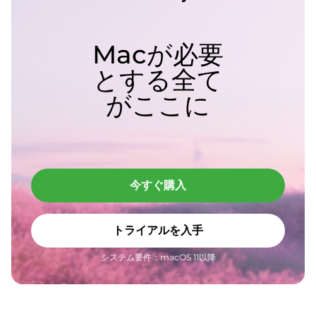
Macが必要
とする全て
がここに
今すぐ購入
トライアルを入手
システム要件：macOS 11以降