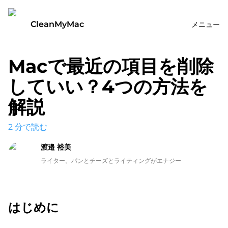
CleanMyMac
メニュー
Macで最近の項目を削除
していい？4つの方法を
解説
2
分で読む
渡邉 裕美
ライター。パンとチーズとライティングがエナジー
はじめに