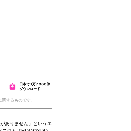
日本で3万7,000件
ダウンロード
cに関するものです。
容量がありません」というエ
スクとはHDDやSDD