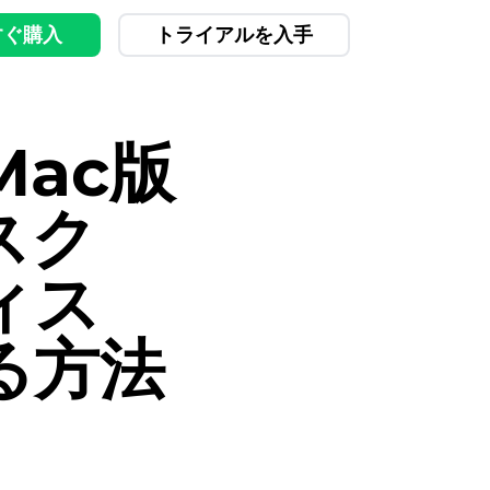
すぐ購入
トライアルを入手
ac版
スク
ィス
る方法