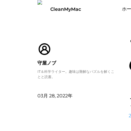
ホ
CleanMyMac
守屋ノブ
IT＆科学ライター。趣味は難解なパズルを解くこ
とと読書。
03月 28, 2022年