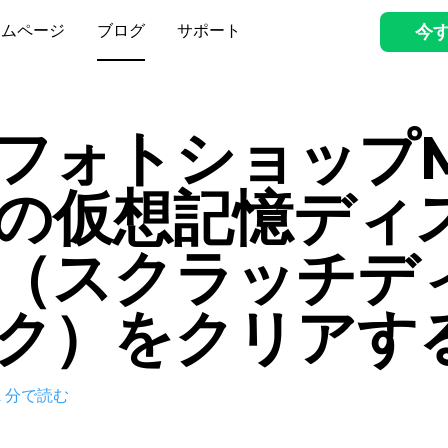
ームページ
ブログ
サポート
今
フォトショップM
の仮想記憶ディ
（スクラッチデ
ク）をクリアす
2
分で読む