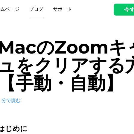
ームページ
ブログ
サポート
今
MacのZoom
ュをクリアする
【手動・自動】
3
分で読む
はじめに