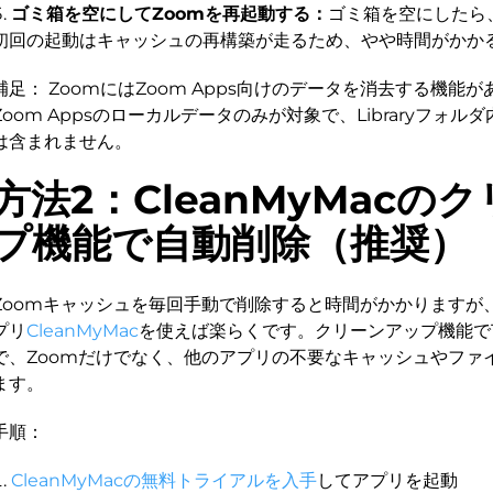
ゴミ箱を空にしてZoomを再起動する：
ゴミ箱を空にしたら
初回の起動はキャッシュの再構築が走るため、やや時間がかか
補足： ZoomにはZoom Apps向けのデータを消去する機能
Zoom Appsのローカルデータのみが対象で、Libraryフォ
は含まれません。
方法2：CleanMyMacの
プ機能で自動削除（推奨）
Zoomキャッシュを毎回手動で削除すると時間がかかりますが
プリ
CleanMyMac
を使えば楽らくです。クリーンアップ機能で
で、Zoomだけでなく、他のアプリの不要なキャッシュやファ
ます。
手順：
CleanMyMacの無料トライアルを入手
してアプリを起動