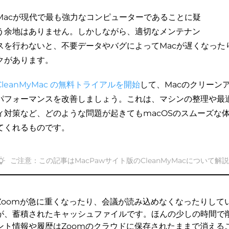
Macが現代で最も強力なコンピューターであることに疑
う余地はありません。しかしながら、適切なメンテナン
スを行わないと、不要データやバグによってMacが遅くなった
クがあります。
CleanMyMac の無料トライアルを開始
して、Macのクリーン
パフォーマンスを改善しましょう。これは、マシンの整理や最
ィ対策など、どのような問題が起きてもmacOSのスムーズな
てくれるものです。
ご注意：この記事はMacPawサイト版のCleanMyMacについて解
Zoomが急に重くなったり、会議が読み込めなくなったりして
が、蓄積されたキャッシュファイルです。ほんの少しの時間で
ント情報や履歴はZoomのクラウドに保存されたままで消える