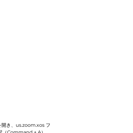
/ を開き、us.zoom.xos フ
ommand + A）