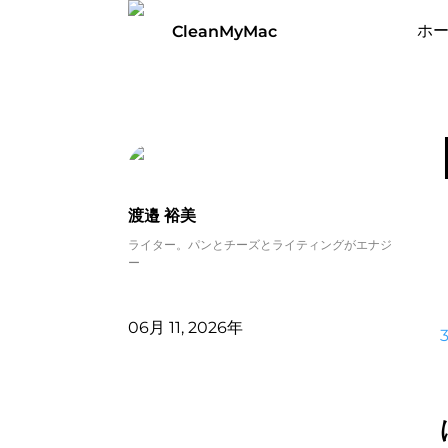
ホ
CleanMyMac
渡邉 裕美
ライター。パンとチーズとライティングがエナジ
ー
06月 11, 2026年