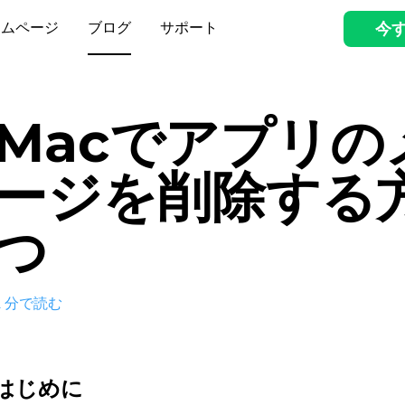
ームページ
ブログ
サポート
今
Macでアプリの
ージを削除する
つ
2
分で読む
はじめに