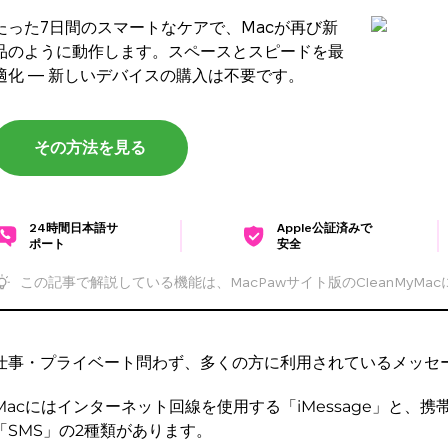
たった7日間のスマートなケアで、Macが再び新
品のように動作します。スペースとスピードを最
適化 — 新しいデバイスの購入は不要です。
その方法を見る
24時間日本語サ
Apple公証済みで
ポート
安全
この記事で解説している機能は、MacPawサイト版のCleanMyMa
仕事・プライベート問わず、多くの方に利用されているメッセ
Macにはインターネット回線を使用する「iMessage」と、
「SMS」の2種類があります。