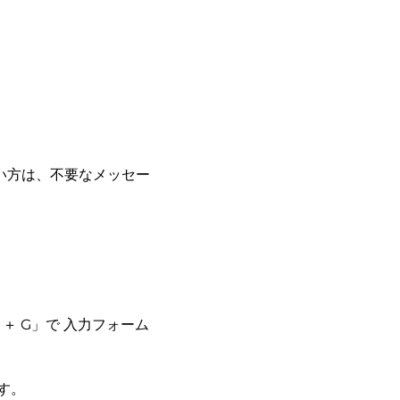
い方は、不要なメッセー
d ＋ G」で 入力フォーム
ます。