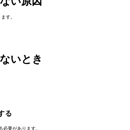
できない原因
ります。
できないとき
。
する
ている必要があります。