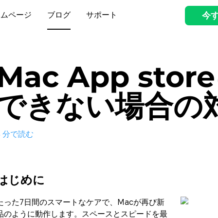
ームページ
ブログ
サポート
今
Mac App sto
できない場合の
3
分で読む
はじめに
たった7日間のスマートなケアで、Macが再び新
品のように動作します。スペースとスピードを最