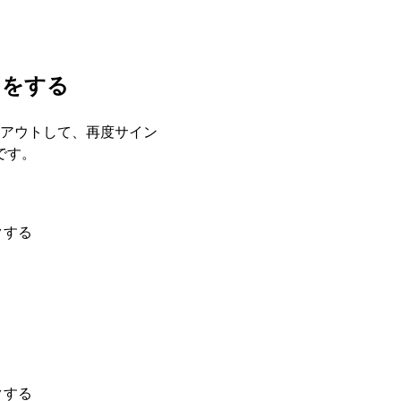
ンをする
サインアウトして、再度サイン
です。
クする
。
クする