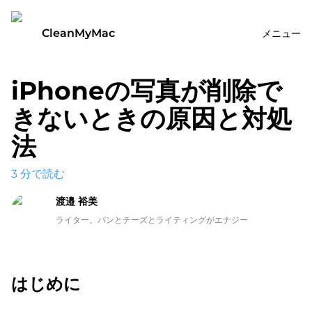
CleanMyMac
メニュー
iPhoneの写真が削除で
きないときの原因と対処
法
3
分で読む
渡邉 裕美
ライター。パンとチーズとライティングがエナジー
はじめに