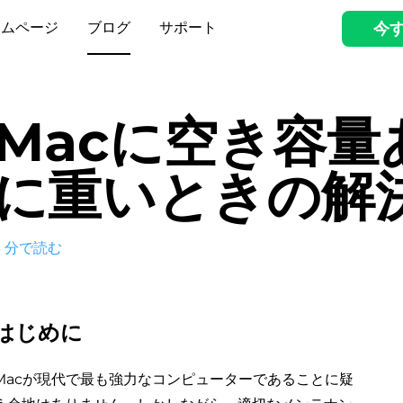
ームページ
ブログ
サポート
今
Macに空き容量
に重いときの解
3
分で読む
はじめに
Macが現代で最も強力なコンピューターであることに疑