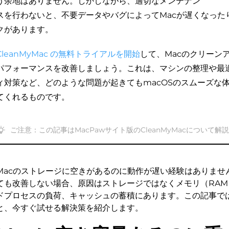
う余地はありません。しかしながら、適切なメンテナン
スを行わないと、不要データやバグによってMacが遅くなった
クがあります。
CleanMyMac の無料トライアルを開始
して、Macのクリーン
パフォーマンスを改善しましょう。これは、マシンの整理や最
ィ対策など、どのような問題が起きてもmacOSのスムーズな
てくれるものです。
ご注意：この記事はMacPawサイト版のCleanMyMacについて解
Macのストレージに空きがあるのに動作が遅い経験はありませ
ても改善しない場合、原因はストレージではなくメモリ（RA
ドプロセスの負荷、キャッシュの蓄積にあります。この記事では
と、今すぐ試せる解決策を紹介します。