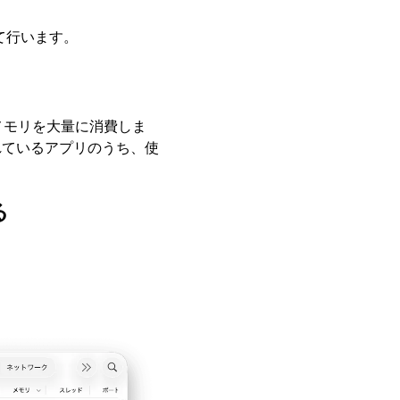
て行います。
、メモリを大量に消費しま
れているアプリのうち、使
る