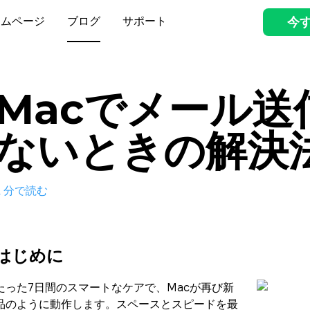
ームページ
ブログ
サポート
今
Macでメール送
ないときの解決
2
分で読む
はじめに
たった7日間のスマートなケアで、Macが再び新
品のように動作します。スペースとスピードを最