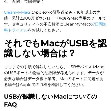
「削除」で除去完了
CleanMyMac
はAppleの公証取得済み・16年以上の実
績・累計2,900万ダウンロードを誇るMac専用のツールで
す。セキュリティへの不安解消にCleanMyMacの
7日間無
料トライアル
をお試しください。
それでもMacがUSBを認
識しない場合は？
ここまでの手順で解決しないなら、USBデバイスやMac
のUSBポートの物理的な故障が考えられます。データが
必要な場合はデータ復旧業者、Macのポートに問題があ
る場合はAppleでの点検を検討してください。
USBが認識しないMacについての
FAQ