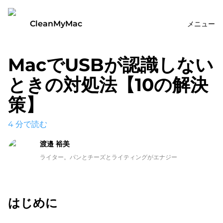
CleanMyMac
メニュー
MacでUSBが認識しない
ときの対処法【10の解決
策】
4
分で読む
渡邉 裕美
ライター。パンとチーズとライティングがエナジー
はじめに