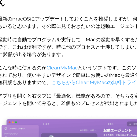
ん
最新のmacOSにアップデートしておくことを推奨しますが、
もいると思います。その際に見ておきたいのは起動エージェン
起動時に自動でプログラムを実行して、Macの起動を早くする
です。これは便利ですが、時に他のプロセスと干渉してしまい
に影響が出る場合があります。
こんな時に使えるのが
CleanMyMac
というソフトです。このソフ
されており、使いやすいデザインで簡単にお使いのMacを最適
無料版もありますので、
こちらからCleanMyMacの無料ト
アプリを開くと右タブに「最適化」機能があるので、そちらを
ージェントを開いてみると、21個ものプロセスが検出されまし