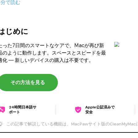
分で読む
はじめに
たった7日間のスマートなケアで、Macが再び新
品のように動作します。スペースとスピードを最
適化 — 新しいデバイスの購入は不要です。
その方法を見る
24時間日本語サ
Apple公証済みで
ポート
安全
この記事で解説している機能は、MacPawサイト版のCleanMyMa