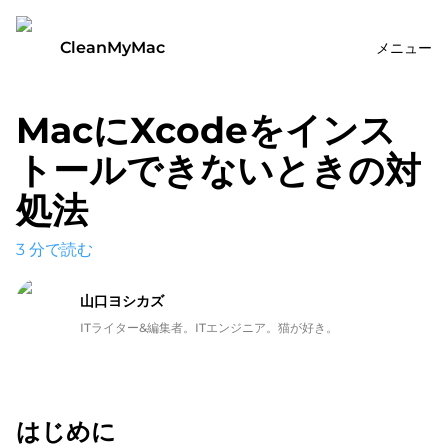
CleanMyMac
メニュー
MacにXcodeをインス
トールできないときの対
処法
3
分で読む
山口ヨシカズ
ITライター&編集者。ITエンジニア。猫が好き。
はじめに