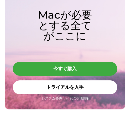
Macが必要
とする全て
がここに
今すぐ購入
トライアルを入手
システム要件：macOS 11以降