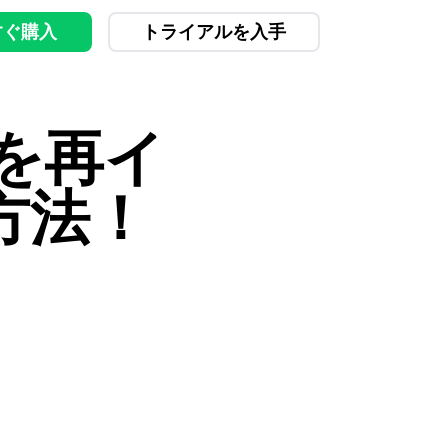
すぐ購入
トライアルを入手
eを再イ
方法！