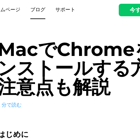
ームページ
ブログ
サポート
今
MacでChrom
ンストールする
注意点も解説
2
分で読む
はじめに