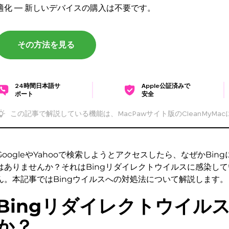
適化 — 新しいデバイスの購入は不要です。
その方法を見る
24時間日本語サ
Apple公証済みで
ポート
安全
この記事で解説している機能は、MacPawサイト版のCleanMyMa
GoogleやYahooで検索しようとアクセスしたら、なぜかBi
はありませんか？それはBingリダイレクトウイルスに感染し
ん。本記事ではBingウイルスへの対処法について解説します。
Bingリダイレクトウイル
か？