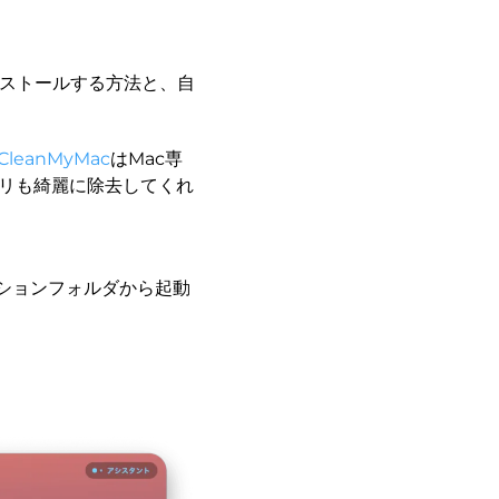
ンストールする方法と、自
CleanMyMac
はMac専
プリも綺麗に除去してくれ
ションフォルダから起動