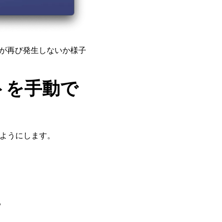
状が再び発生しないか様子
トを手動で
のようにします。
る