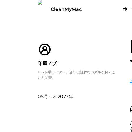
ホ
CleanMyMac
守屋ノブ
IT＆科学ライター。趣味は難解なパズルを解くこ
とと読書。
05月 02, 2022年