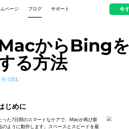
ームページ
ブログ
サポート
今
MacからBing
する方法
2
分で読む
はじめに
たった7日間のスマートなケアで、Macが再び新
品のように動作します。スペースとスピードを最