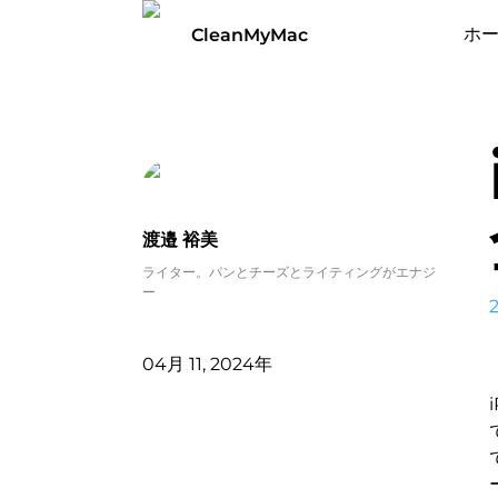
ホ
CleanMyMac
渡邉 裕美
ライター。パンとチーズとライティングがエナジ
ー
04月 11, 2024年