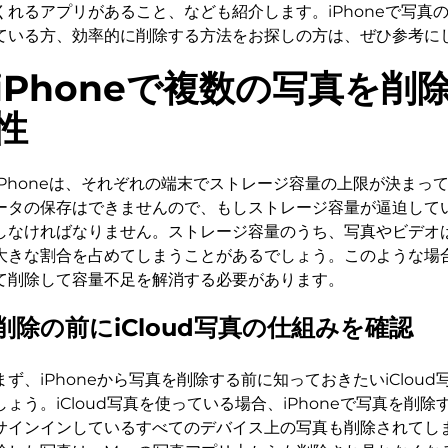
くれるアプリがあること、なども紹介します。iPhoneで写真
ている方、効率的に削除する方法をお探しの方は、ぜひ参考に
iPhoneで複数の写真を削
性
iPhoneは、それぞれの端末でストレージ容量の上限が決まっ
ータの保存はできませんので、もしストレージ容量が逼迫して
しなければなりません。ストレージ容量のうち、写真やビデオ
大きな割合を占めてしまうことがあるでしょう。このような場
て削除して容量不足を解消する必要があります。
削除の前にiCloud写真の仕組みを確認
まず、iPhoneから写真を削除する前に知っておきたいiClou
しょう。iCloud写真を使っている場合、iPhoneで写真を削除する
サインインしているすべてのデバイス上の写真も削除されてしまい