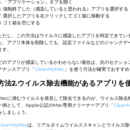
「アプリケーション」タブを開く
強制終了した（感染していると思われる）アプリを選択する
選択したアプリを右クリックしてゴミ箱に移動する
ゴミ箱を空にする
ただし、この方法はウイルスに感染したアプリを特定できてい
た、アプリ本体を削除しても、設定ファイルなどのジャンクデ
ます。
どのアプリが感染しているかわからない場合は、次のセクション
テナンスアプリ「
CleanMyMac
」を使う方法が確実でおすすめ
方法2.ウイルス除去機能があるアプリを
Macに潜むウイルスを発見して除去できるのが、ウイルス除去
一例として、Apple公証のMac専用クリーナーアプリ「
Clean
をしましょう。
CleanMyMac
は、リアルタイムウイルススキャンとウイルス除