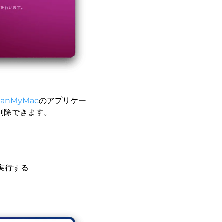
eanMyMac
のアプリケー
削除できます。
実行する