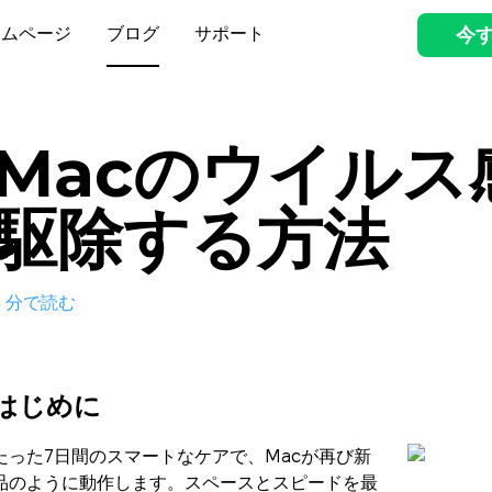
ームページ
ブログ
サポート
今
Macのウイルス
駆除する方法
3
分で読む
はじめに
たった7日間のスマートなケアで、Macが再び新
品のように動作します。スペースとスピードを最