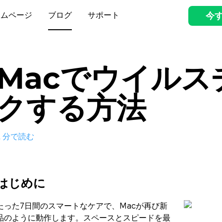
ームページ
ブログ
サポート
今
Macでウイルス
クする方法
2
分で読む
はじめに
たった7日間のスマートなケアで、Macが再び新
品のように動作します。スペースとスピードを最