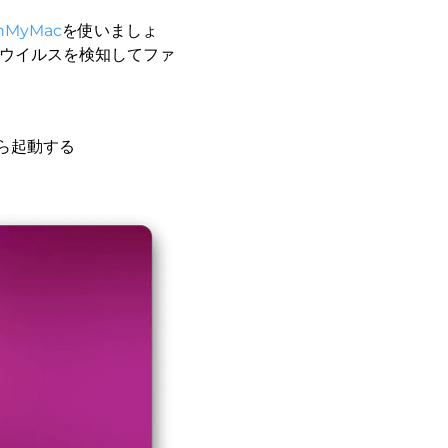
anMyMac
を使いましょ
、ウイルスを検知してファ
ら起動する