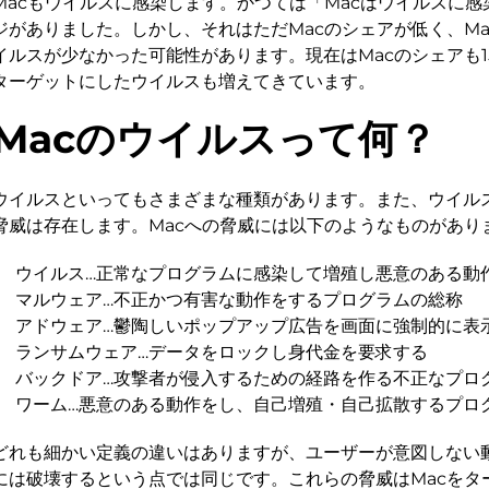
Macもウイルスに感染します。かつては「Macはウイルスに
ジがありました。しかし、それはただMacのシェアが低く、M
イルスが少なかった可能性があります。現在はMacのシェアも1
ターゲットにしたウイルスも増えてきています。
Macのウイルスって何？
ウイルスといってもさまざまな種類があります。また、ウイルス
脅威は存在します。Macへの脅威には以下のようなものがあり
ウイルス…正常なプログラムに感染して増殖し悪意のある動
マルウェア…不正かつ有害な動作をするプログラムの総称
アドウェア…鬱陶しいポップアップ広告を画面に強制的に表
ランサムウェア…データをロックし身代金を要求する
バックドア…攻撃者が侵入するための経路を作る不正なプロ
ワーム…悪意のある動作をし、自己増殖・自己拡散するプロ
どれも細かい定義の違いはありますが、ユーザーが意図しない動
には破壊するという点では同じです。これらの脅威はMacをタ