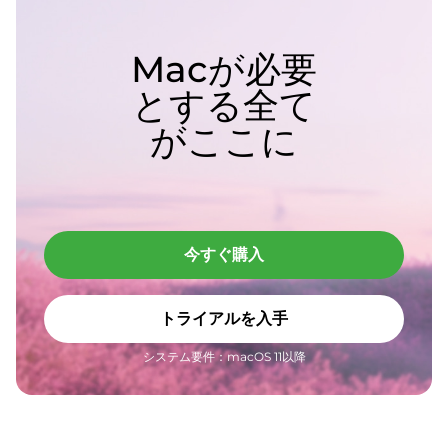
Macが必要
とする全て
がここに
今すぐ購入
トライアルを入手
システム要件：macOS 11以降