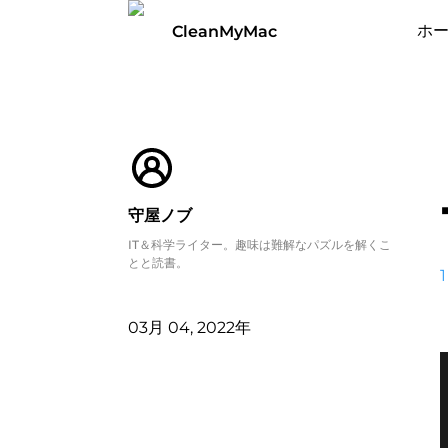
ホ
CleanMyMac
守屋ノブ
IT＆科学ライター。趣味は難解なパズルを解くこ
とと読書。
1
03月 04, 2022年