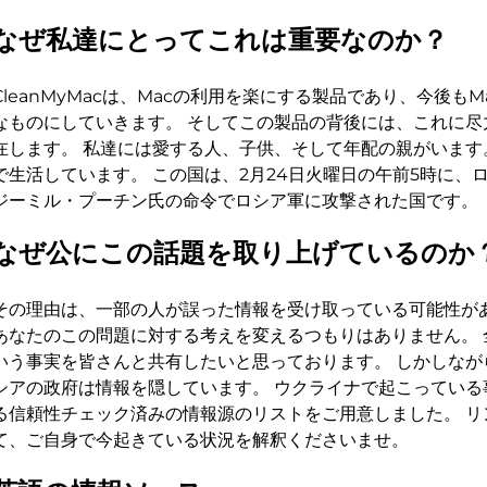
なぜ私達にとってこれは重要なのか？
CleanMyMacは、Macの利用を楽にする製品であり、今後も
なものにしていきます。 そしてこの製品の背後には、これに尽
在します。 私達には愛する人、子供、そして年配の親がいます
で生活しています。 この国は、2月24日火曜日の午前5時に、
ジーミル・プーチン氏の命令でロシア軍に攻撃された国です。
なぜ公にこの話題を取り上げているのか
その理由は、一部の人が誤った情報を受け取っている可能性があ
あなたのこの問題に対する考えを変えるつもりはありません。 
いう事実を皆さんと共有したいと思っております。 しかしなが
シアの政府は情報を隠しています。 ウクライナで起こっている
る信頼性チェック済みの情報源のリストをご用意しました。 リ
て、ご自身で今起きている状況を解釈くださいませ。