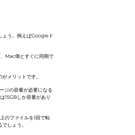
う。例えばGoogleド
ば、Mac側とすぐに同期で
のがメリットです。
レージの容量が必要になる
は15GBしか容量があり
上のファイルを1回で転
るでしょう。