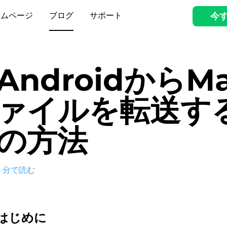
ームページ
ブログ
サポート
今
AndroidからM
ァイルを転送す
の方法
3
分で読む
はじめに