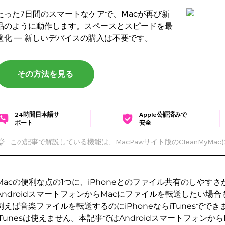
たった7日間のスマートなケアで、Macが再び新
品のように動作します。スペースとスピードを最
適化 — 新しいデバイスの購入は不要です。
その方法を見る
24時間日本語サ
Apple公証済みで
ポート
安全
この記事で解説している機能は、MacPawサイト版のCleanMyMa
Macの便利な点の1つに、iPhoneとのファイル共有のしやす
AndroidスマートフォンからMacにファイルを転送したい場
例えば音楽ファイルを転送するのにiPhoneならiTunesでできま
iTunesは使えません。本記事ではAndroidスマートフォンか