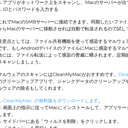
アプリがネットワーク上をスキャンし、Macのサーバーが出
IDとパスワードを入力する
これでMacのSMBサーバーに接続できます。同期したいファ
からMacのサーバーに移動させれば自動で転送されるので試し
注意点としては、ファイル共有機能を使って感染するマルウェ
です。もしAndroidデバイスのファイルにMacに感染するマ
合には、ファイル転送によって感染の脅威に晒されます。定期的
スキャンしましょう。
マルウェアのスキャンにはCleanMyMacがおすすめです。
Cle
のクリーンアップアプリで、ジャンクデータのクリーンアップ
ルウェアの除去もしてくれます。
CleanMyMac の無料版をダウンロードします
。
画面上の指示に従ってMacにインストールして、アプリケー
します。
サイドバーにある「ウィルスを削除」をクリックします。