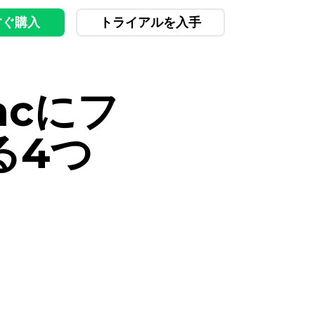
すぐ購入
トライアルを入手
acにフ
る4つ