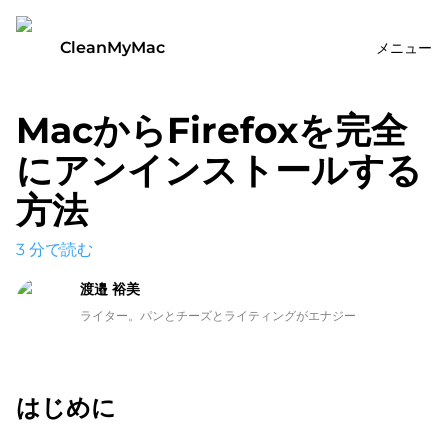
CleanMyMac
メニュー
MacからFirefoxを完全
にアンインストールする
方法
3
分で読む
渡邉 裕美
ライター。パンとチーズとライティングがエナジー
はじめに