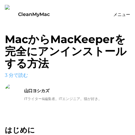
CleanMyMac
メニュー
MacからMacKeeperを
完全にアンインストール
する方法
3
分で読む
山口ヨシカズ
ITライター&編集者。ITエンジニア。猫が好き。
はじめに