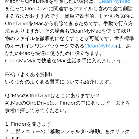
MacからOneDriveを削除したい場合は、
CleanMyMac
を使ってOneDriveに関連するファイルも含めて全て削除
する方法がおすすめです。簡単で効率的、しかも徹底的に
OneDriveをMacから削除できるためです。手動で行う方
法もありますが、その場合もCleanMyMacを使って残り
物のファイルを徹底的になくすことが可能です。世界標準
のオールインワンパッケージである
CleanMyMac
は、あ
なたのMacを快適に使うために役立ちます。
CleanMyMacで快適なMac生活を手に入れましょう。
FAQ（よくある質問）
いくつかのよくある質問についても紹介します。
Q1:MacのOneDriveはどこにありますか？
A1:MacのOneDriveは、Finderの中にあります。以下を
参考に探してみてください。
Finderを開きます。
上部メニューの「移動＞フォルダへ移動」をクリック
します。