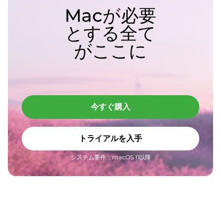
Macが必要
とする全て
がここに
今すぐ購入
トライアルを入手
システム要件：macOS 11以降