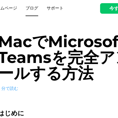
ームページ
ブログ
サポート
今
MacでMicrosof
Teamsを完全
ールする方法
3
分で読む
はじめに