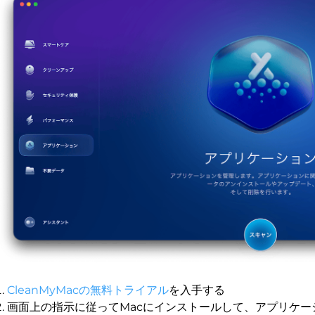
CleanMyMacの無料トライアル
を入手する
画面上の指示に従ってMacにインストールして、アプリケー