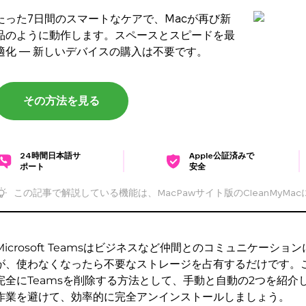
たった7日間のスマートなケアで、Macが再び新
品のように動作します。スペースとスピードを最
適化 — 新しいデバイスの購入は不要です。
その方法を見る
24時間日本語サ
Apple公証済みで
ポート
安全
この記事で解説している機能は、MacPawサイト版のCleanMyMa
Microsoft Teamsはビジネスなど仲間とのコミュニケーシ
が、使わなくなったら不要なストレージを占有するだけです。こ
完全にTeamsを削除する方法として、手動と自動の2つを紹介
作業を避けて、効率的に完全アンインストールしましょう。