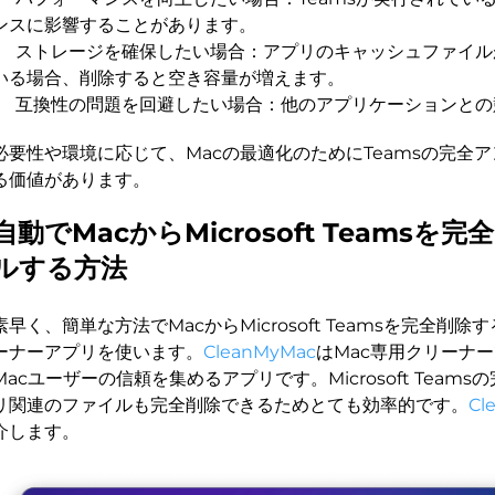
ンスに影響することがあります。
ストレージを確保したい場合：アプリのキャッシュファイル
いる場合、削除すると空き容量が増えます。
互換性の問題を回避したい場合：他のアプリケーションとの
必要性や環境に応じて、Macの最適化のためにTeamsの完全
る価値があります。
自動でMacからMicrosoft Teams
ルする方法
素早く、簡単な方法でMacからMicrosoft Teamsを完全削
ーナーアプリを使います。
CleanMyMac
はMac専用クリーナ
Macユーザーの信頼を集めるアプリです。Microsoft Team
リ関連のファイルも完全削除できるためとても効率的です。
Cl
介します。