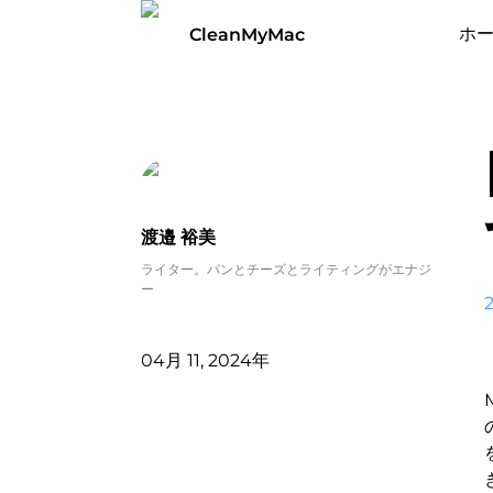
ホ
CleanMyMac
渡邉 裕美
ライター。パンとチーズとライティングがエナジ
ー
04月 11, 2024年