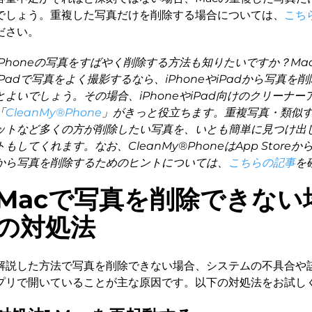
でしょう。重複した写真だけを削除する場合については、
こち
ださい。
iPhoneの写真をすばやく削除する方法も知りたいですか？Mac
iPadで写真をよく撮影するなら、iPhoneやiPadから写真
とよいでしょう。その場合、iPhoneやiPad向けのクリーナー
「
CleanMy®Phone
」がきっと役立ちます。重複写真・類似
ットなど多くの方が削除したい写真を、いとも簡単に見つけ出
トもしてくれます。なお、CleanMy®PhoneはApp Storeか
から写真を削除するためのヒントについては、
こちらの記事
を
Macで写真を削除できない
の対処法
解説した方法で写真を削除できない場合、システムの不具合や
プリで開いていることが主な原因です。以下の対処法をお試し