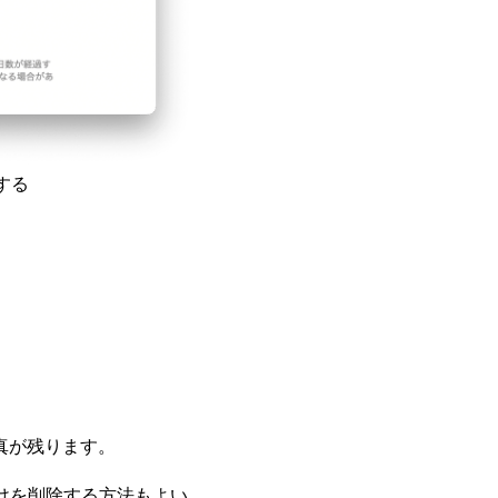
する
。
真が残ります。
けを削除する方法もよい