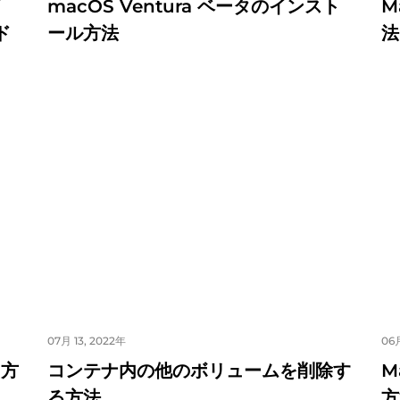
ド
macOS Ventura ベータのインスト
M
ド
ール方法
法
07月 13, 2022年
06月
る方
コンテナ内の他のボリュームを削除す
M
る方法
方