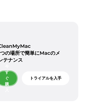
CleanMyMac
1つの場所で簡単にMacのメ
ンテナンス
今
す
ぐ
トライアルを入手
購
入