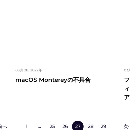
03月 28, 2022年
03月
macOS Montereyの不具合
フ
ィ
ア
前へ
1
...
25
26
27
28
29
次